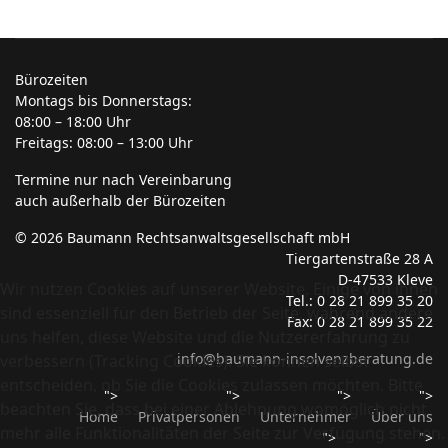
Bürozeiten
Montags bis Donnerstags:
08:00 – 18:00 Uhr
Freitags: 08:00 – 13:00 Uhr
Termine nur nach Vereinbarung
auch außerhalb der Bürozeiten
© 2026 Baumann Rechtsanwaltsgesellschaft mbH
Tiergartenstraße 28 A
D-47533 Kleve
Wir nutzen Cookies auf unserer Website. Einige von ihnen
Tel.: 0 28 21 899 35 20
sind essenziell für den Betrieb der Seite, während andere
Fax: 0 28 21 899 35 22
uns helfen, diese Website und die Nutzererfahrung zu
info@baumann-insolvenzberatung.de
verbessern (Tracking Cookies). Sie können selbst
entscheiden, ob Sie die Cookies zulassen möchten. Bitte
">
">
">
">
beachten Sie, dass bei einer Ablehnung womöglich nicht
Home
Privatpersonen
Unternehmer
Über uns
mehr alle Funktionalitäten der Seite zur Verfügung stehen.
">
">