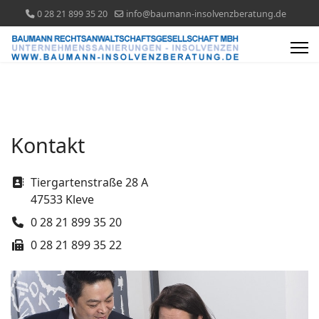
0 28 21 899 35 20
info@baumann-insolvenzberatung.de
Kontakt
Adresse
Tiergartenstraße 28 A
47533 Kleve
Telefon
0 28 21 899 35 20
Fax
0 28 21 899 35 22